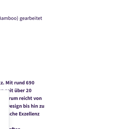
, Bamboo) gearbeitet
z. Mit rund 690
n seit über 20
Spektrum reicht von
I-Design bis hin zu
logische Exzellenz