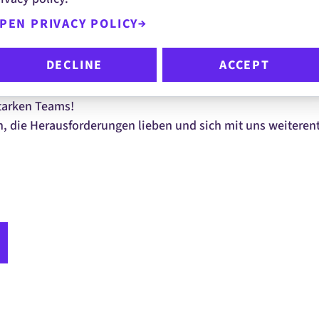
 und langfristige Partnerschaften in komplexen IT-Lan
PEN PRIVACY POLICY
oviel Erfahrung wie für die Rolle gefordert? Du möchtest di
DECLINE
ACCEPT
ickeln? Trotzdem bewerben!
tarken Teams!
, die Herausforderungen lieben und sich mit uns weiteren
I-ME1