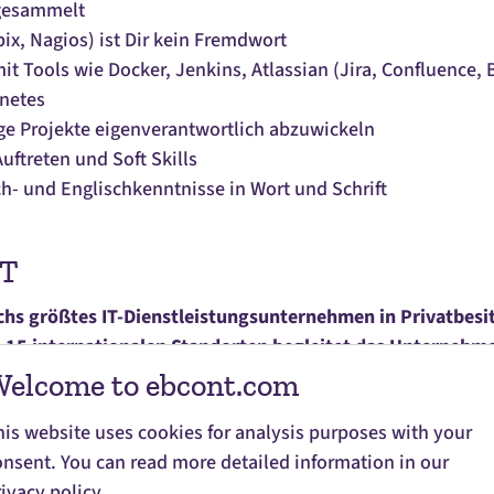
 gesammelt
ix, Nagios) ist Dir kein Fremdwort
mit Tools wie Docker, Jenkins, Atlassian (Jira, Confluence
rnetes
age Projekte eigenverantwortlich abzuwickeln
uftreten und Soft Skills
h- und Englischkenntnisse in Wort und Schrift
NT
chs größtes IT-Dienstleistungsunternehmen in Privatbesit
n 15 internationalen Standorten begleitet das Unternehme
Transformation im privaten und öffentlichen Sektor. Das 
elcome to ebcont.com
ung über maßgeschneiderte Softwareentwicklung und UX/U
his website uses cookies for analysis purposes with your
Services. Interdisziplinäre Teams verbinden dabei techno
onsent. You can read more detailed information in our
altigkeit. EBCONT steht für verlässliche Delivery, hohe
ivacy policy.