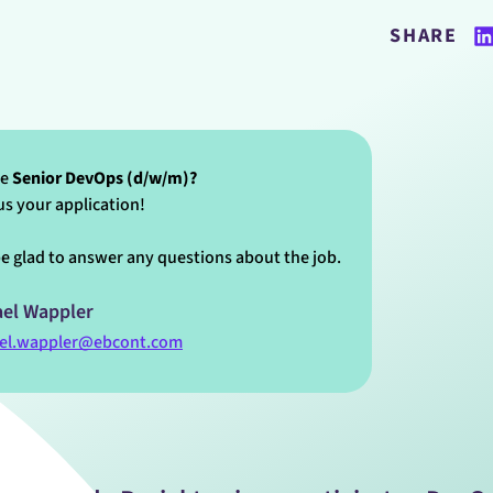
SHARE
re
Senior DevOps (d/w/m)?
s your application!
 be glad to answer any questions about the job.
ael Wappler
el.wappler@ebcont.com