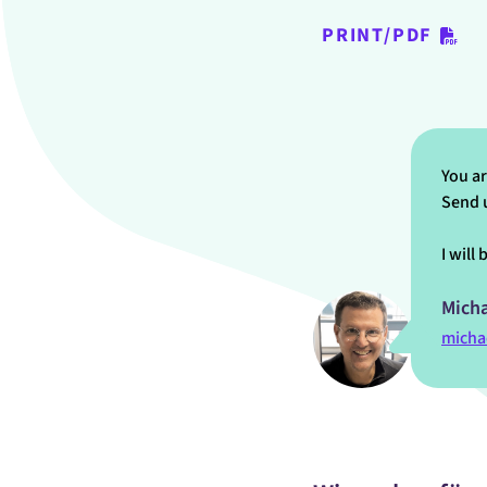
PRINT/PDF
You a
Send u
I will
Mich
micha