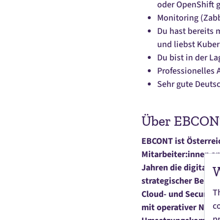
oder OpenShift
Monitoring (Zabb
Du hast bereits 
und liebst Kube
Du bist in der L
Professionelles A
Sehr gute Deutsc
Über EBCO
EBCONT ist Österrei
Mitarbeiter:innen a
Jahren die digitale 
W
strategischer Berat
T
Cloud- und Security-
c
mit operativer Nachh
pr