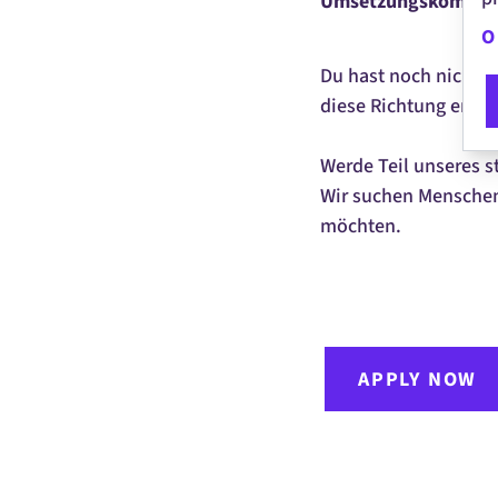
Umsetzungskompetenz
O
Du hast noch nicht s
diese Richtung entw
Werde Teil unseres s
Wir suchen Menschen
möchten.
#LI-ME1
#L
APPLY NOW