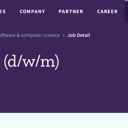
ES
COMPANY
PARTNER
CAREER
 software & computer science
Job Detail
 (d/w/m)