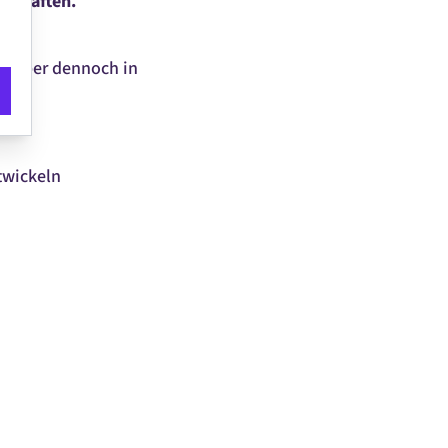
dschaften.
ch aber dennoch in
twickeln