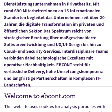
Dienstleistungsunternehmen in Privatbesitz. Mit
rund 690 Mitarbeiter:innen an 15 internationalen
Standorten begleitet das Unternehmen seit über 20
Jahren die digitale Transformation im privaten und
öffentlichen Sektor. Das Spektrum reicht von
strategischer Beratung über maßgeschneiderte
Softwareentwicklung und UX/UI-Design bis hin zu
Cloud- und Security-Services. Interdisziplinäre Teams
verbinden dabei technologische Exzellenz mit
operativer Nachhaltigkeit. EBCONT steht für
verlässliche Delivery, hohe Umsetzungskompetenz
und langfristige Partnerschaften in komplexen IT-
Landschaften.
Welcome to ebcont.com
Werde Teil unseres starken Teams!
This website uses cookies for analysis purposes with
Wir suchen Menschen, die Herausforderungen lieben