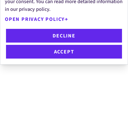
your consent. You can read more detailed information
und sich mit uns weiterentwickeln möchten.
#LI-
in our privacy policy.
ME1
#LI-ME1
OPEN PRIVACY POLICY
DECLINE
APPLY NOW
ACCEPT