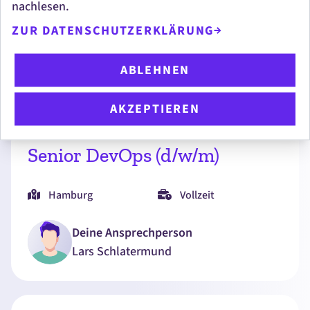
nachlesen.
Berlin
Vollzeit
ZUR DATENSCHUTZERKLÄRUNG
Deine Ansprechperson
ABLEHNEN
Michael
Wappler
AKZEPTIEREN
Senior DevOps (d/w/m)
Hamburg
Vollzeit
Deine Ansprechperson
Lars
Schlatermund