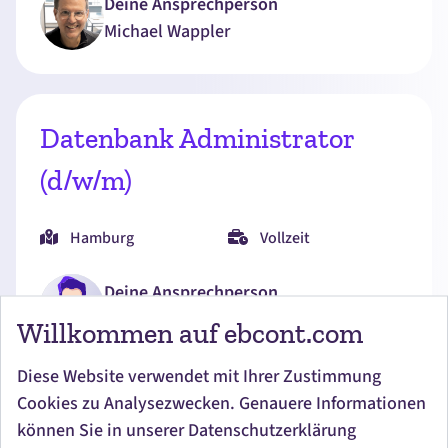
Deine Ansprechperson
Michael
Wappler
Datenbank Administrator
(d/w/m)
Hamburg
Vollzeit
Deine Ansprechperson
Lars
Schlatermund
Willkommen auf ebcont.com
Diese Website verwendet mit Ihrer Zustimmung
Cookies zu Analysezwecken. Genauere Informationen
Senior DevOps (d/w/m)
können Sie in unserer Datenschutzerklärung