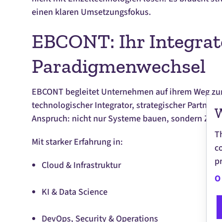
einen klaren Umsetzungsfokus.
EBCONT: Ihr Integrat
Paradigmenwechsel
EBCONT begleitet Unternehmen auf ihrem Weg zur I
technologischer Integrator, strategischer Partne
W
Anspruch: nicht nur Systeme bauen, sondern Zuku
T
Mit starker Erfahrung in:
c
pr
Cloud
& Infrastruktur
O
KI &
Data Science
DevOps, Security & Operations