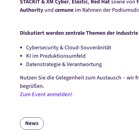
STACKIT & XM Cyber
,
Elastic
,
Red Hat
sowie von
f
Authority
und
cemune
im Rahmen der Podiumsdis
Diskutiert werden zentrale Themen der Industrie 
Cybersecurity &
Cloud
-Souveränität
KI im Produktionsumfeld
Datenstrategie & Verantwortung
Nutzen Sie die Gelegenheit zum Austausch – wir f
begrüßen.
Zum Event anmelden!
News