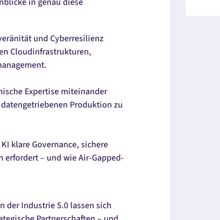
nblicke in genau diese
eränität und Cyberresilienz
en Cloudinfrastrukturen,
omanagement.
nische Expertise miteinander
 datengetriebenen Produktion zu
 KI klare
Governance
, sichere
n erfordert – und wie
Air-Gapped
-
 der Industrie 5.0 lassen sich
rategische Partnerschaften – und