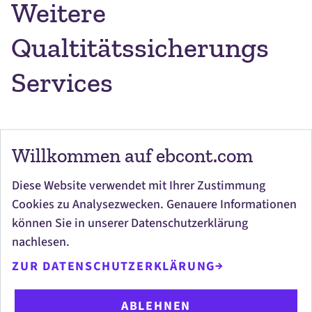
Weitere
Qualtitätssicherungs
Services
Willkommen auf ebcont.com
Testmanagement
Diese Website verwendet mit Ihrer Zustimmung
Ein effizientes Testteam braucht eine fundierte
Cookies zu Analysezwecken. Genauere Informationen
Grundlage, Prozesse und Management. Wir
können Sie in unserer Datenschutzerklärung
helfen in agilen und linearen Projekten.
nachlesen.
Mehr
erfahren
ZUR DATENSCHUTZERKLÄRUNG
ABLEHNEN