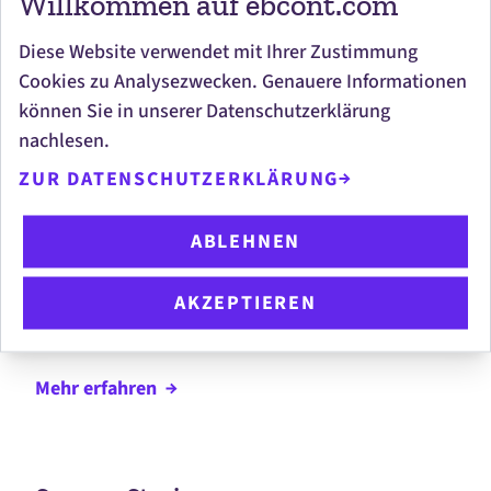
Willkommen auf ebcont.com
Services
Diese Website verwendet mit Ihrer Zustimmung
Cookies zu Analysezwecken. Genauere Informationen
können Sie in unserer Datenschutzerklärung
Apps für digitale Inhalte und E-
nachlesen.
Learning-Apps
ZUR DATENSCHUTZERKLÄRUNG
Machen Sie das Beste aus Ihren Inhalten und
ABLEHNEN
überwinden Sie die Grenzen herkömmlicher
Formate mit einer maßgeschneiderten
App
für
AKZEPTIEREN
digitale Inhalte, die den Informationsbedarf
Ihrer Kunden optimal unterstützt.
Mehr
erfahren