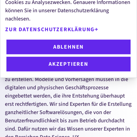
Cookies zu Analysezwecken. Genauere Informationen
indem Sie Daten aus verschiedenen CRM- und
können Sie in unserer Datenschutzerklärung
Support-Tools
mit Daten von
Market-Intelligence
-
nachlesen.
Anbietern in einer einzigen 360-Grad-Ansicht Ihrer
ZUR DATENSCHUTZERKLÄRUNG
Kunden kombinieren? Oder möchte Ihr Marketing
wissen, wie oft ein Kunde eine bestimmte
ABLEHNEN
Funktionalität eines IoT-Geräts in einem bestimmten
Kontext nutzt?
AKZEPTIEREN
Meistens reicht es nicht aus, einfach nur ein KI-Modell
zu erstellen. Modelle und Vorhersagen müssen in die
digitalen und physischen Geschäftsprozesse
eingebettet werden, die ihre Entstehung überhaupt
erst rechtfertigten. Wir sind Experten für die Erstellung
ganzheitlicher Softwarelösungen, die von der
Benutzerfreundlichkeit bis zum Betrieb durchdacht
sind. Dafür nutzen wir das Wissen unserer Experten in