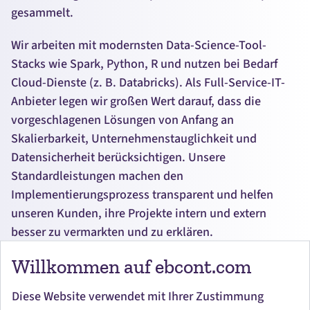
gesammelt.
Wir arbeiten mit modernsten
Data-Science-Tool-
Stacks
wie Spark, Python, R und nutzen bei Bedarf
Cloud-Dienste (z. B. Databricks). Als Full-Service-IT-
Anbieter legen wir großen Wert darauf, dass die
vorgeschlagenen Lösungen von Anfang an
Skalierbarkeit, Unternehmenstauglichkeit und
Datensicherheit berücksichtigen. Unsere
Standardleistungen machen den
Implementierungsprozess transparent und helfen
unseren Kunden, ihre Projekte intern und extern
besser zu vermarkten und zu erklären.
Willkommen auf ebcont.com
Durchgängige Implementierung von KI- und Big-
Data-Lösungen
Diese Website verwendet mit Ihrer Zustimmung
Möchten Sie neue Up-Selling-Möglichkeiten schaffen,