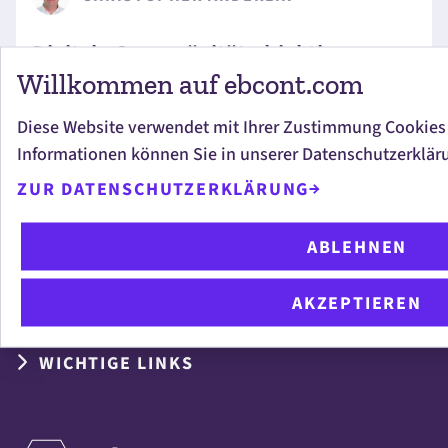
Digitale Souveränität objektiv
Willkommen auf ebcont.com
bewerten: EBCONT arbeitet an
neuem Referenzmodell in der VÖSI
Diese Website verwendet mit Ihrer Zustimmung Cookies
Special Interest Group
Informationen können Sie in unserer Datenschutzerklär
ZUR DATENSCHUTZERKLÄRUNG
ABLEHNEN
UNSERE LEISTUNGEN
AKZEPTIEREN
WICHTIGE LINKS